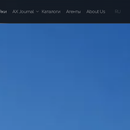
йки
AX Journal
Каталоги
Агенты
About Us
RU