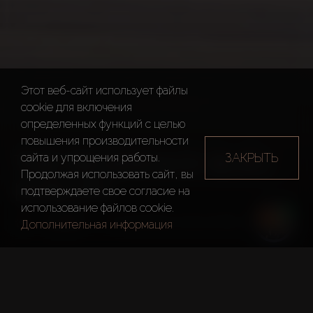
Этот веб-сайт использует файлы
cookie для включения
определенных функций c целью
повышения производительности
THE RESIDENCE BURJ
ЗАКРЫТЬ
сайта и упрощения работы.
Продолжая использовать сайт, вы
KHALIFA
подтверждаете свое согласие на
использование файлов cookie.
Дубай
The Residence Burj Khalifa
Дополнительная информация
Краткие Факты