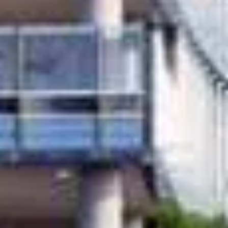
Продажа
Новостройки
AX Journal
Каталоги
Агенты
About Us