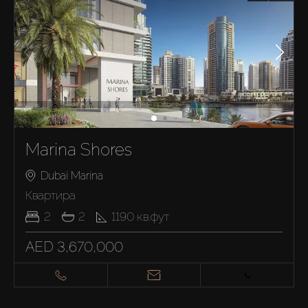
Marina Shores
Dubai Marina
Квартира
2
2
1190
кв.фут
AED 3,670,000