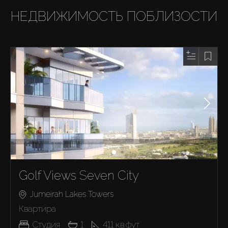
НЕДВИЖИМОСТЬ ПОБЛИЗОСТИ
Golf Views Seven City
Jumeirah Lakes Towers
Квартира
Студия
1
411
кв.фут