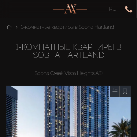
RU
1-комнатные квартиры в Sobha Hartland
1-КОМНАТНЫЕ КВАРТИРЫ В
SOBHA HARTLAND
Sobha Creek Vista Heights A
(1)