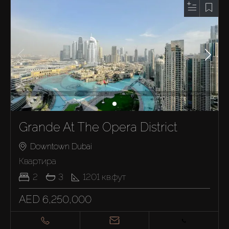
Grande At The Opera District
Downtown Dubai
Квартира
2
3
1201
кв.фут
AED 6,250,000