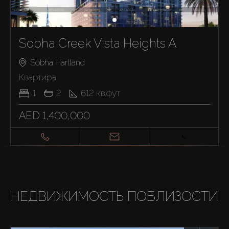
Sobha Creek Vista Heights A
Sobha Hartland
Квартира
1
2
612
кв.фут
AED 1,400,000
НЕДВИЖИМОСТЬ ПОБЛИЗОСТИ