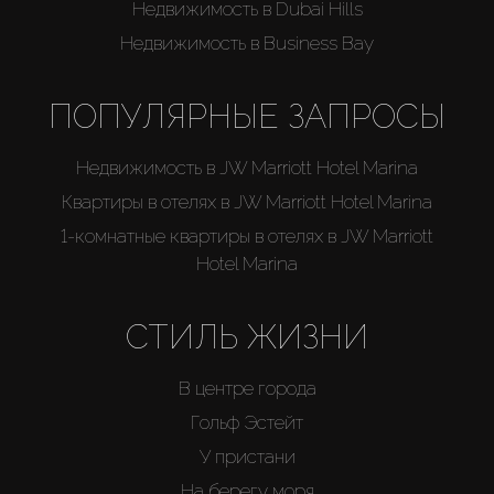
Недвижимость в Dubai Hills
Каталоги
Недвижимость в Business Bay
Агенты
ПОПУЛЯРНЫЕ ЗАПРОСЫ
Недвижимость в JW Marriott Hotel Marina
About Us
Квартиры в отелях в JW Marriott Hotel Marina
1-комнатные квартиры в отелях в JW Marriott
Hotel Marina
СТИЛЬ ЖИЗНИ
В центре города
Гольф Эстейт
У пристани
На берегу моря