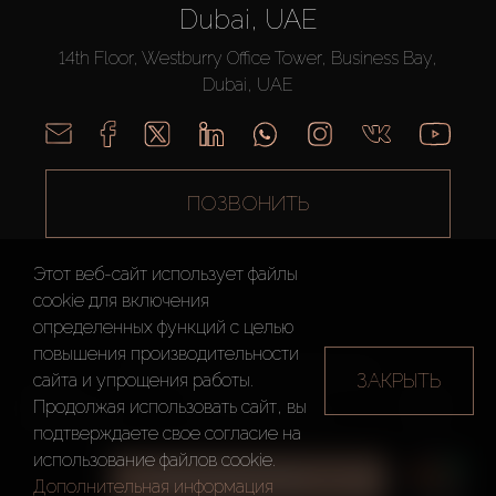
Dubai, UAE
14th Floor, Westburry Office Tower, Business Bay,
Dubai, UAE
ПОЗВОНИТЬ
Этот веб-сайт использует файлы
cookie для включения
определенных функций c целью
повышения производительности
AX CAPITAL ©2026 Все Права Защищены
ЗАКРЫТЬ
сайта и упрощения работы.
Условия
Политика
Карта
Продолжая использовать сайт, вы
использования
конфиденциальности
сайта
подтверждаете свое согласие на
использование файлов cookie.
ВСЕ ФИЛЬТРЫ
Дополнительная информация