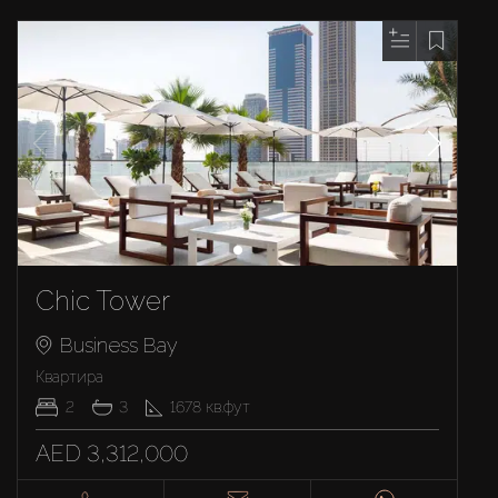
Chic Tower
Business Bay
Квартира
2
3
1678
кв.фут
AED 3,312,000