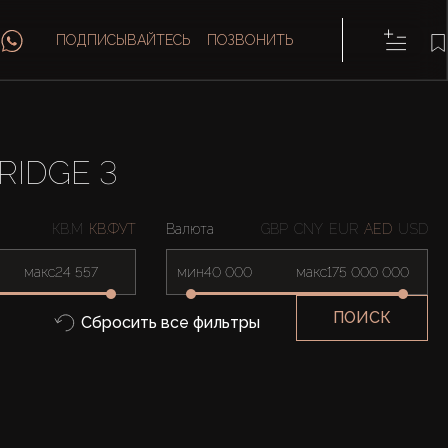
ПОДПИСЫВАЙТЕСЬ
ПОЗВОНИТЬ
RIDGE 3
КВ.М
КВ.ФУТ
Валюта
GBP
CNY
EUR
AED
USD
макс
мин
макс
ПОИСК
Сбросить все фильтры