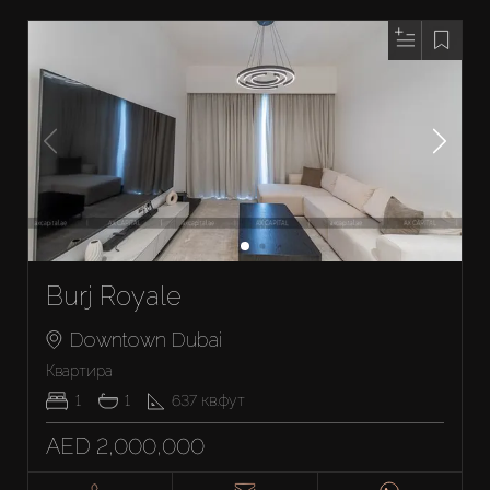
Burj Royale
Downtown Dubai
Квартира
1
1
637
кв.фут
AED 2,000,000