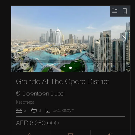
Grande At The Opera District
Downtown Dubai
Квартира
2
3
1201
кв.фут
AED 6,250,000