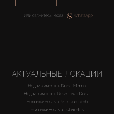
Или свяжитесь через
WhatsApp
Купить
Аренда
АКТУАЛЬНЫЕ ЛОКАЦИИ
Недвижимость в Dubai Marina
Продажа
Недвижимость в Downtown Dubai
Недвижимость в Palm Jumeirah
Новостройки
Недвижимость в Dubai Hills