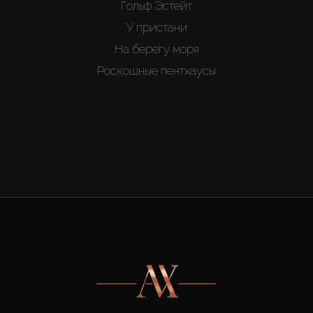
Гольф Эстейт
У пристани
На берегу моря
Роскошные пентхаусы