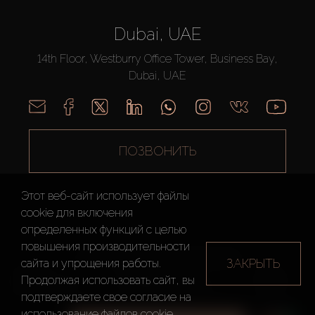
Dubai, UAE
14th Floor, Westburry Office Tower, Business Bay,
Dubai, UAE
ПОЗВОНИТЬ
Этот веб-сайт использует файлы
cookie для включения
определенных функций c целью
повышения производительности
AX CAPITAL ©2026 Все Права Защищены
ЗАКРЫТЬ
сайта и упрощения работы.
Условия
Политика
Карта
Продолжая использовать сайт, вы
использования
конфиденциальности
сайта
подтверждаете свое согласие на
использование файлов cookie.