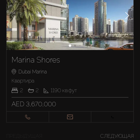
Marina Shores
Dubai Marina
Квартира
2
2
1190
кв.фут
AED 3,670,000
ПРЕДЫДУЩАЯ
СЛЕДУЮЩАЯ