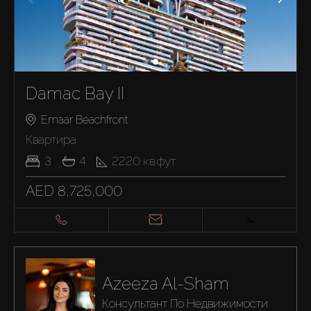
Damac Bay II
Emaar Beachfront
Квартира
3
4
2220
кв.фут
AED 8,725,000
Azeeza Al-Sham
Консультант По Недвижимости