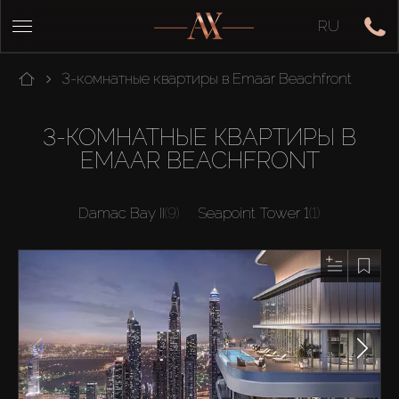
RU
3-комнатные квартиры в Emaar Beachfront
3-КОМНАТНЫЕ КВАРТИРЫ В
EMAAR BEACHFRONT
Damac Bay II
(9)
Seapoint Tower 1
(1)