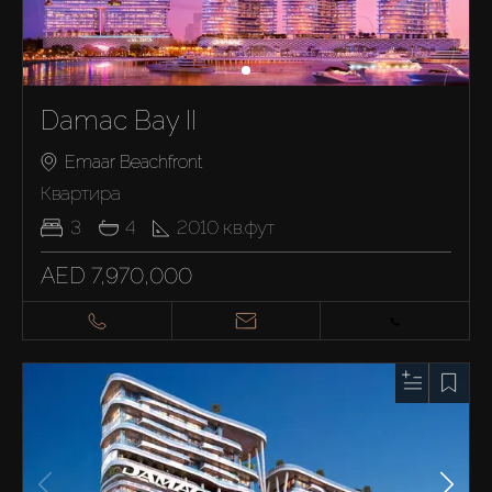
Damac Bay II
Emaar Beachfront
Квартира
3
4
2010
кв.фут
AED 7,970,000