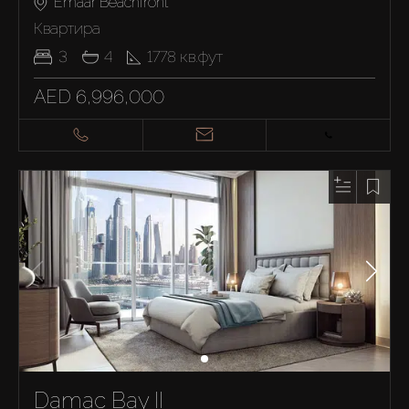
Emaar Beachfront
Квартира
3
4
1778
кв.фут
AED 6,996,000
Damac Bay II