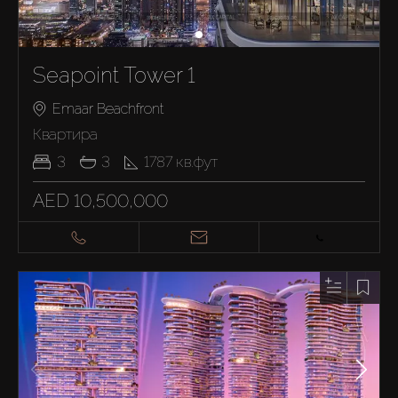
Seapoint Tower 1
Emaar Beachfront
Квартира
3
3
1787
кв.фут
AED 10,500,000