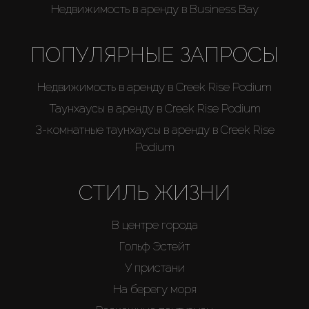
Недвижимость в аренду в Business Bay
Каталоги
ПОПУЛЯРНЫЕ ЗАПРОСЫ
Агенты
Недвижимость в аренду в Creek Rise Podium
About Us
Таунхаусы в аренду в Creek Rise Podium
3-комнатные таунхаусы в аренду в Creek Rise
Podium
СТИЛЬ ЖИЗНИ
В центре города
Гольф Эстейт
У пристани
На берегу моря