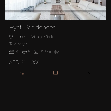
Hyati Residences
Jumeirah Village Circle
Таунхаус
4
5
2127
кв.фут
AED 260,000