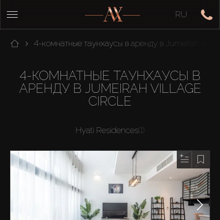
RU
4-комнатные таунхаусы в аренду в Jumeirah Villag
4-КОМНАТНЫЕ ТАУНХАУСЫ В
АРЕНДУ В JUMEIRAH VILLAGE
CIRCLE
Hyati Residences
(1)