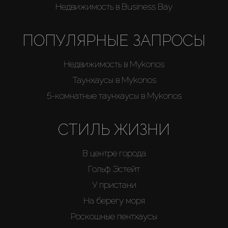
Каталоги
Недвижимость в Business Bay
Агенты
ПОПУЛЯРНЫЕ ЗАПРОСЫ
Недвижимость в Mykonos
About Us
Таунхаусы в Mykonos
5-комнатные таунхаусы в Mykonos
СТИЛЬ ЖИЗНИ
В центре города
Гольф Эстейт
У пристани
На берегу моря
Роскошные пентхаусы