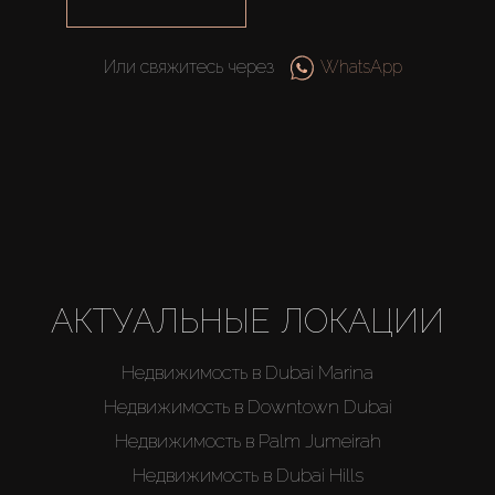
Или свяжитесь через
WhatsApp
Купить
Аренда
Продажа
АКТУАЛЬНЫЕ ЛОКАЦИИ
Недвижимость в Dubai Marina
Новостройки
Недвижимость в Downtown Dubai
AX Journal
Недвижимость в Palm Jumeirah
Недвижимость в Dubai Hills