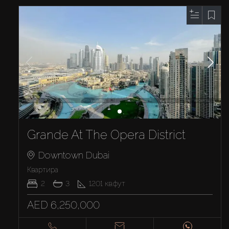
Grande At The Opera District
Downtown Dubai
Квартира
2
3
1201
кв.фут
AED 6,250,000