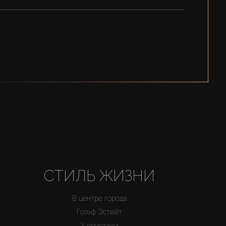
СТИЛЬ ЖИЗНИ
В центре города
Гольф Эстейт
У пристани