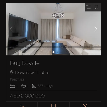
Burj Royale
Downtown Dubai
Квартира
1
1
637
кв.фут
AED 2,000,000