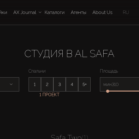
йки
AX Journal
Каталоги
Агенты
About Us
RU
СТУДИЯ В AL SAFA
Спальни
Площадь
1
2
3
4
5+
мин
1 ПРОЕКТ
Safa Two
(1)