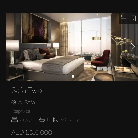
Safa Two
Al Safa
Квартира
Студия
1
750
кв.фут
AED 1,815,000