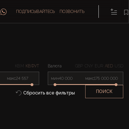
ПОДПИСЫВАЙТЕСЬ
ПОЗВОНИТЬ
КВ.М
КВ.ФУТ
Валюта
GBP
CNY
EUR
AED
USD
макс
мин
макс
ПОИСК
Сбросить все фильтры