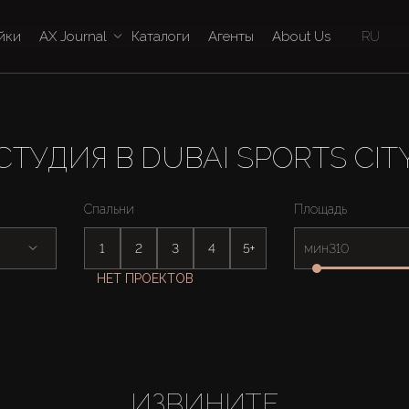
йки
AX Journal
Каталоги
Агенты
About Us
RU
СТУДИЯ В DUBAI SPORTS CIT
Спальни
Площадь
1
2
3
4
5+
мин
НЕТ ПРОЕКТОВ
ИЗВИНИТЕ