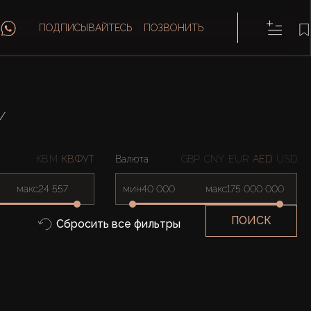
ПОДПИСЫВАЙТЕСЬ
ПОЗВОНИТЬ
Y
КВ.М
КВ.ФУТ
Валюта
GBP
CNY
EUR
AED
USD
макс
мин
макс
ПОИСК
Сбросить все фильтры