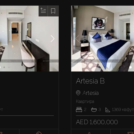
Artesia B
Artesia
Квартира
ут
2
3
1369
кв.фут
AED 1,600,000