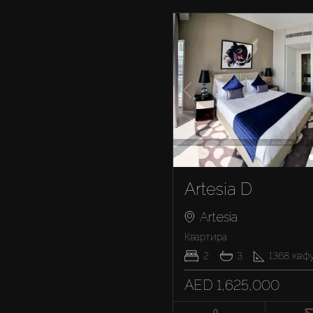
Artesia D
Artesia
Квартира
2
3
1368
кв.ф
AED 1,625,000