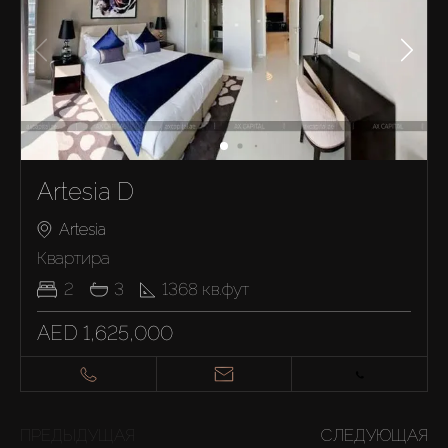
Artesia D
Artesia
Квартира
2
3
1368
кв.фут
AED 1,625,000
ПРЕДЫДУЩАЯ
СЛЕДУЮЩАЯ