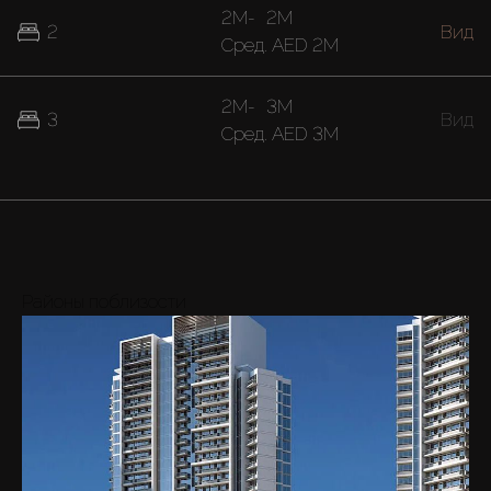
2M
-
2M
2
Вид
Cред.
AED 2M
2M
-
3M
3
Вид
Cред.
AED 3M
Районы поблизости