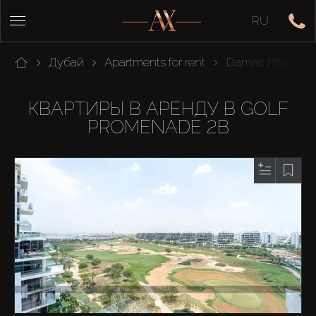
RU
Дубай
Apartments for rent
Damac Hills
G
КВАРТИРЫ В АРЕНДУ В GOLF
PROMENADE 2B