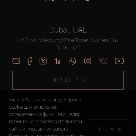
Dubai, UAE
14th Floor, Westburry Office Tower, Business Bay,
Dubai, UAE
ПОЗВОНИТЬ
Этот веб-сайт использует файлы
cookie для включения
определенных функций c целью
повышения производительности
AX CAPITAL ©2026 Все Права Защищены
ЗАКРЫТЬ
сайта и упрощения работы.
Условия
Политика
Карта