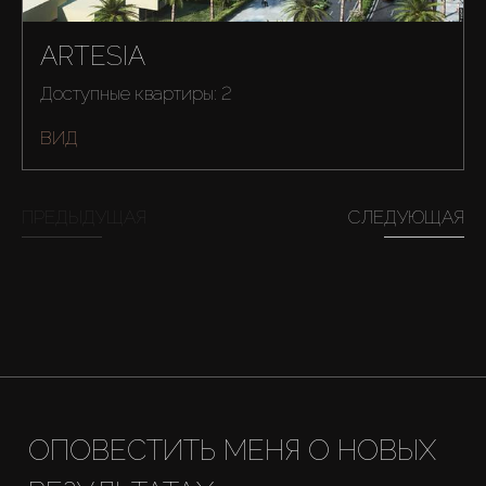
Купить
ARTESIA
Аренда
Доступные квартиры: 2
Продажа
ВИД
Новостройки
ПРЕДЫДУЩАЯ
СЛЕДУЮЩАЯ
AX Journal
Каталоги
Агенты
ОПОВЕСТИТЬ МЕНЯ О НОВЫХ
About Us