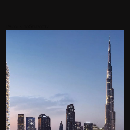
20M
-
28M
7
Вид
Cред.
AED 24M
Районы поблизости