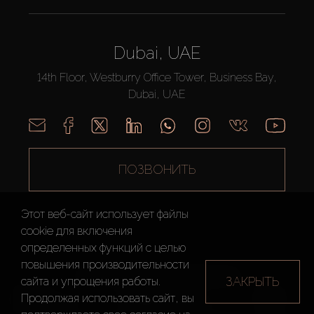
Dubai, UAE
14th Floor, Westburry Office Tower, Business Bay,
Dubai, UAE
ПОЗВОНИТЬ
Этот веб-сайт использует файлы
cookie для включения
определенных функций c целью
повышения производительности
AX CAPITAL ©2026 Все Права Защищены
ЗАКРЫТЬ
сайта и упрощения работы.
Условия
Политика
Карта
Продолжая использовать сайт, вы
использования
конфиденциальности
сайта