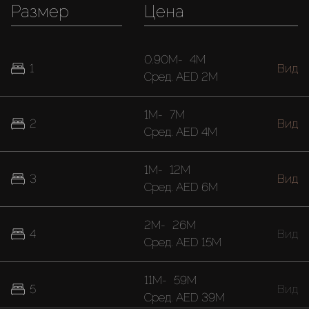
Размер
Цена
0.90M
-
4M
1
Вид
Cред.
AED 2M
1M
-
7M
2
Вид
Cред.
AED 4M
1M
-
12M
3
Вид
Cред.
AED 6M
2M
-
26M
4
Вид
Cред.
AED 15M
11M
-
59M
5
Вид
Cред.
AED 39M