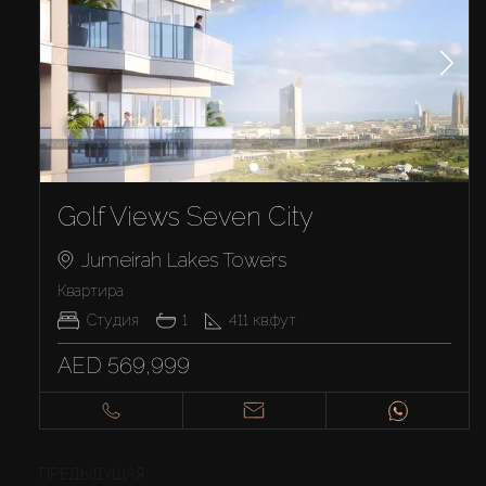
Golf Views Seven City
Jumeirah Lakes Towers
Квартира
Студия
1
411
кв.фут
AED 569,999
ПРЕДЫДУЩАЯ