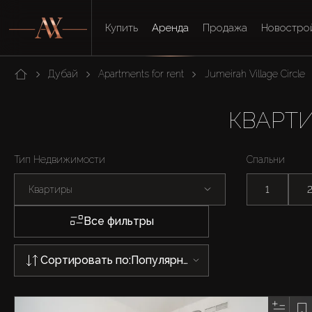
Купить
Аренда
Продажа
Новостро
Дубай
Apartments for rent
Jumeirah Village Circle
КВАРТИ
Тип Недвижимости
Спальни
Квартиры
1
Все фильтры
Сортировать по:
Популярности