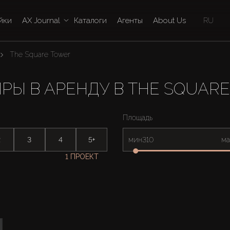
йки
AX Journal
Каталоги
Агенты
About Us
RU
The Square Tower
РЫ В АРЕНДУ В THE SQUAR
Площадь
2
3
4
5+
мин
ма
1 ПРОЕКТ