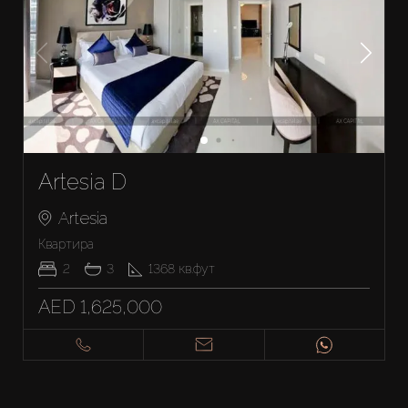
Artesia D
Artesia
Квартира
2
3
1368
кв.фут
AED 1,625,000