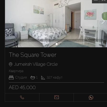
The Square Tower
Jumeirah Village Circle
Квартира
Студия
1
327
кв.фут
AED 45,000