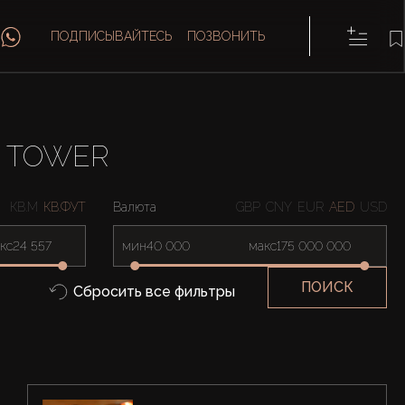
ПОДПИСЫВАЙТЕСЬ
ПОЗВОНИТЬ
E TOWER
КВ.М
КВ.ФУТ
Валюта
GBP
CNY
EUR
AED
USD
кс
мин
макс
ПОИСК
Сбросить все фильтры