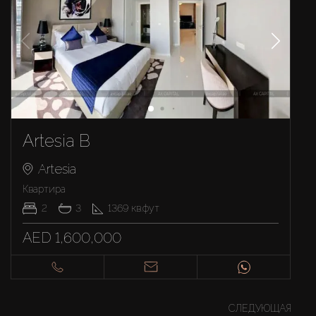
Artesia B
Artesia
Квартира
2
3
1369
кв.фут
AED 1,600,000
СЛЕДУЮЩАЯ