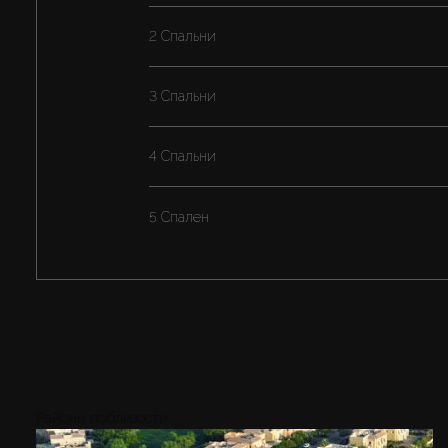
2 Спальни
3 Спальни
4 Спальни
5 Спален
Районы поблизости