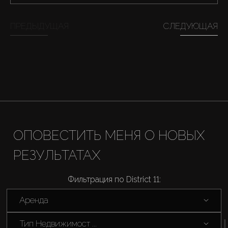
Аренда
ПРЕДЫДУЩАЯ
СЛЕДУЮЩАЯ
Продажа
Новостройки
AX Journal
ОПОВЕСТИТЬ МЕНЯ О НОВЫХ
Каталоги
РЕЗУЛЬТАТАХ
Агенты
Фильтрация по District 11:
Аренда
About Us
Тип Недвижимост ...