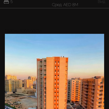
5
Вид
Cред.
AED 8M
Районы поблизости