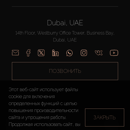
Dubai, UAE
14th Floor, Westburry Office Tower, Business Bay,
Dubai, UAE
ПОЗВОНИТЬ
Этот веб-сайт использует файлы
cookie для включения
определенных функций c целью
повышения производительности
AX CAPITAL ©2026 Все Права Защищены
ЗАКРЫТЬ
сайта и упрощения работы.
Условия
Политика
Карта
Продолжая использовать сайт, вы
использования
конфиденциальности
сайта