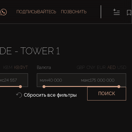
ПОДПИСЫВАЙТЕСЬ
ПОЗВОНИТЬ
E - TOWER 1
КВ.М
КВ.ФУТ
Валюта
GBP
CNY
EUR
AED
USD
кс
мин
макс
ПОИСК
Сбросить все фильтры