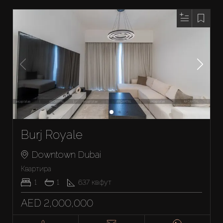
Burj Royale
Downtown Dubai
Квартира
1
1
637
кв.фут
AED 2,000,000