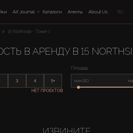
йки
AX Journal
Каталоги
Агенты
About Us
RU
15 Northside - Tower 1
ТЬ В АРЕНДУ В 15 NORTHSID
Площадь
2
3
4
5+
мин
ма
НЕТ ПРОЕКТОВ
ИЗВИНИТЕ