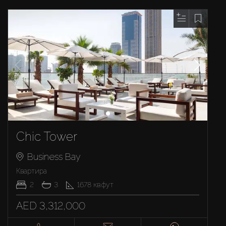
Chic Tower
Business Bay
Квартира
2
3
1678
кв.фут
AED 3,312,000