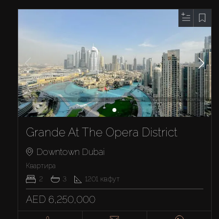
Grande At The Opera District
Downtown Dubai
Квартира
2
3
1201
кв.фут
AED 6,250,000