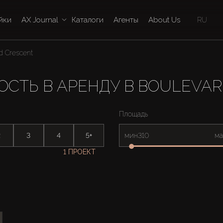
йки
AX Journal
Каталоги
Агенты
About Us
RU
d Crescent
СТЬ В АРЕНДУ В BOULEVAR
Площадь
2
3
4
5+
мин
ма
1 ПРОЕКТ