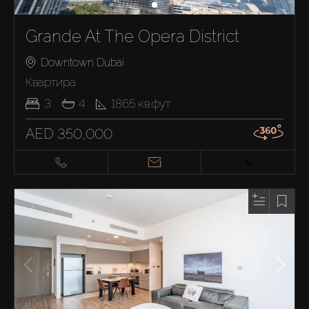
Grande At The Opera District
Downtown Dubai
Квартира
3
4
1865
кв.фут
AED 350,000