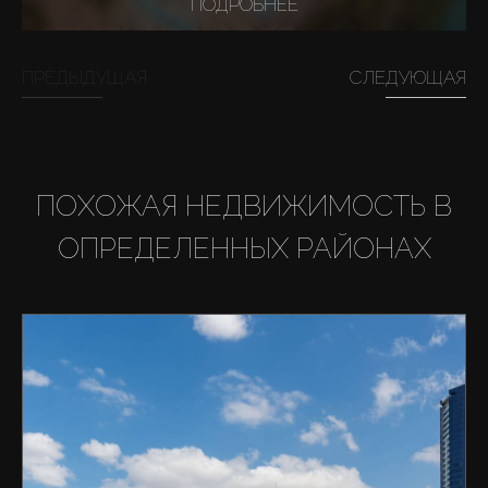
ПОДРОБНЕЕ
Купить
ПРЕДЫДУЩАЯ
СЛЕДУЮЩАЯ
Аренда
ПОХОЖАЯ НЕДВИЖИМОСТЬ В
Продажа
ОПРЕДЕЛЕННЫХ РАЙОНАХ
Новостройки
AX Journal
Каталоги
Агенты