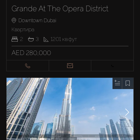
Grande At The Opera District
Downtown Dubai
Квартира
2
3
1201
кв.фут
AED 280,000