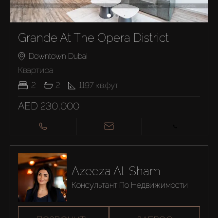
Grande At The Opera District
Downtown Dubai
Квартира
2
2
1197
кв.фут
AED 230,000
Azeeza Al-Sham
Консультант По Недвижимости