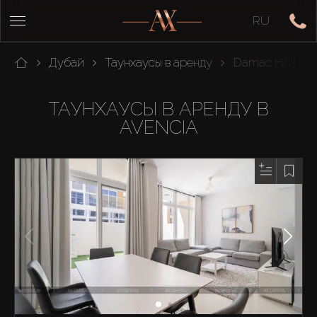
RU
Дубай
Таунхаусы в аренду
Damac Hills 2
ТАУНХАУСЫ В АРЕНДУ В
AVENCIA