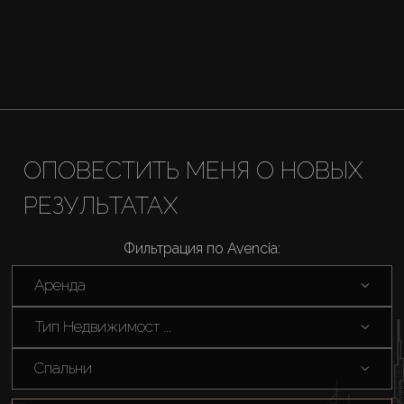
Купить
Аренда
ОПОВЕСТИТЬ МЕНЯ О НОВЫХ
Продажа
РЕЗУЛЬТАТАХ
Новостройки
Фильтрация по Avencia:
AX Journal
Аренда
Тип Недвижимост ...
Каталоги
Спальни
Агенты