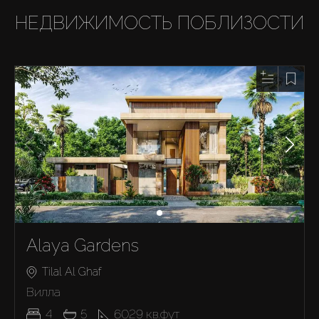
НЕДВИЖИМОСТЬ ПОБЛИЗОСТИ
Alaya Gardens
Tilal Al Ghaf
Вилла
4
5
6029
кв.фут