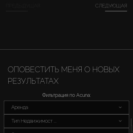
Продажа
ПРЕДЫДУЩАЯ
СЛЕДУЮЩАЯ
Новостройки
AX Journal
Каталоги
ОПОВЕСТИТЬ МЕНЯ О НОВЫХ
Агенты
РЕЗУЛЬТАТАХ
About Us
Фильтрация по Acuna:
Аренда
Тип Недвижимост ...