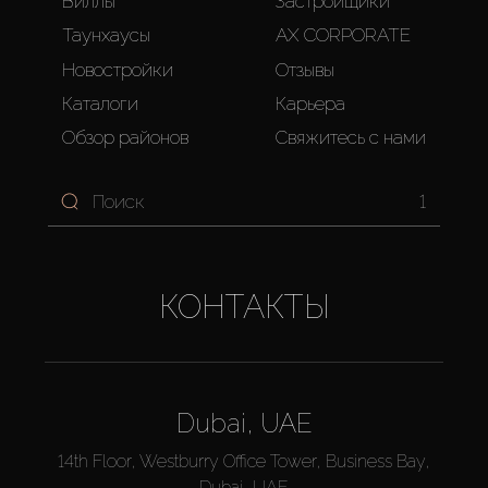
Виллы
Застройщики
Таунхаусы
AX CORPORATE
Новостройки
Отзывы
Каталоги
Карьера
Обзор районов
Свяжитесь с нами
1
КОНТАКТЫ
Dubai, UAE
14th Floor, Westburry Office Tower, Business Bay,
Dubai, UAE