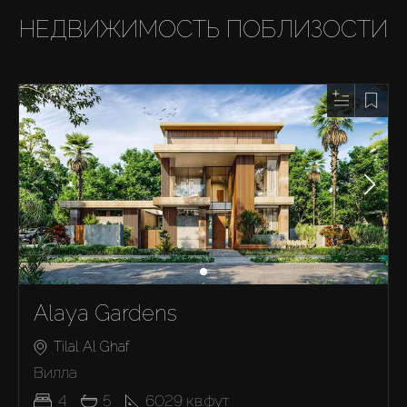
НЕДВИЖИМОСТЬ ПОБЛИЗОСТИ
Alaya Gardens
Tilal Al Ghaf
Вилла
4
5
6029
кв.фут