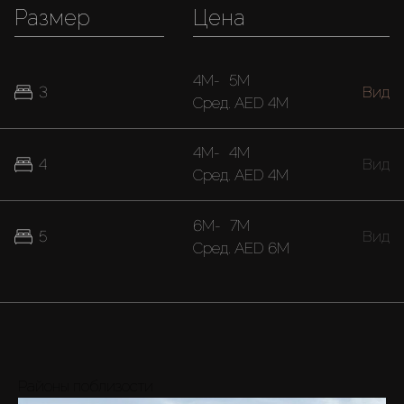
Размер
Цена
4M
-
5M
3
Вид
Cред.
AED 4M
4M
-
4M
4
Вид
Cред.
AED 4M
6M
-
7M
5
Вид
Cред.
AED 6M
Районы поблизости