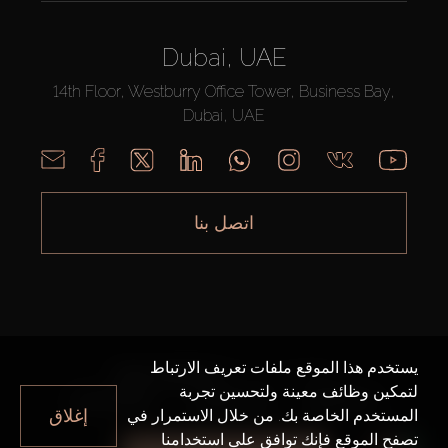
Dubai, UAE
14th Floor, Westburry Office Tower, Business Bay,
Dubai, UAE
اتصل بنا
يستخدم هذا الموقع ملفات تعريف الارتباط
AX CAPITAL ©2026 جميع الحقوق محفوظة
لتمكين وظائف معينة ولتحسين تجربة
خريطة الموقع
سياسة الخصوصية
شروط الاستخدام
إغلاق
المستخدم الخاصة بك. من خلال الاستمرار في
تصفح الموقع فإنك توافق على استخدامنا