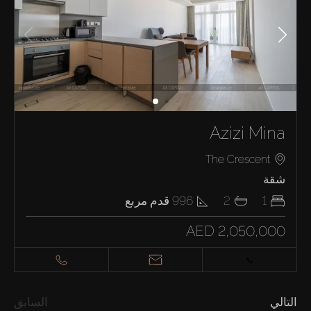
Azizi Mina
The Crescent
شقة
1
2
996
قدم مربع
AED 2,050,000
التالي
السابق