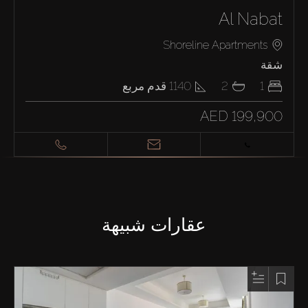
Al Nabat
Shoreline Apartments
شقة
1
2
1140
قدم مربع
AED 199,900
عقارات شبيهة