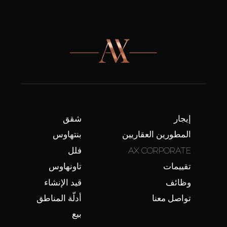
إيجار
شقق
المطورين العقاريين
بنتهاوس
AX CORPORATE
فلل
تقييمات
تاونهاوس
وظائف
قيد الإنشاء
تواصل معنا
أدلّة المناطق
بيع