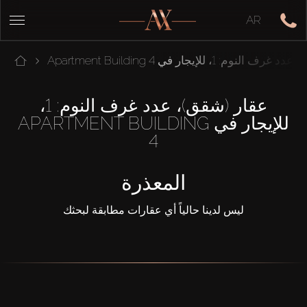
AR
لنوم: 1، للإيجار في Apartment Building 4
عقار (شقق)، عدد غرف النوم: 1،
للإيجار في APARTMENT BUILDING
4
المعذرة
ليس لدينا حالياً أي عقارات مطابقة لبحثك