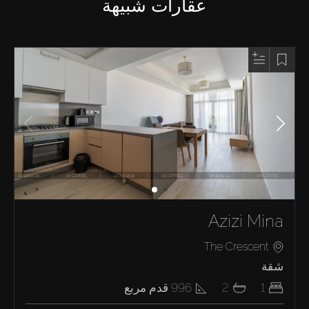
عقارات شبيهة
Azizi Mina
The Crescent
شقة
1
2
996
قدم مربع