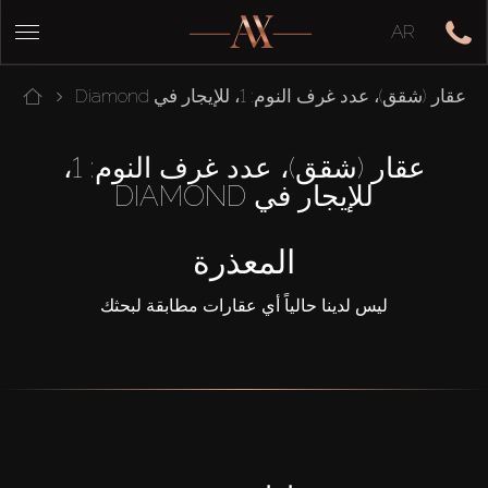
AR
عقار (شقق)، عدد غرف النوم: 1، للإيجار في Diamond
عقار (شقق)، عدد غرف النوم: 1،
للإيجار في DIAMOND
المعذرة
ليس لدينا حالياً أي عقارات مطابقة لبحثك