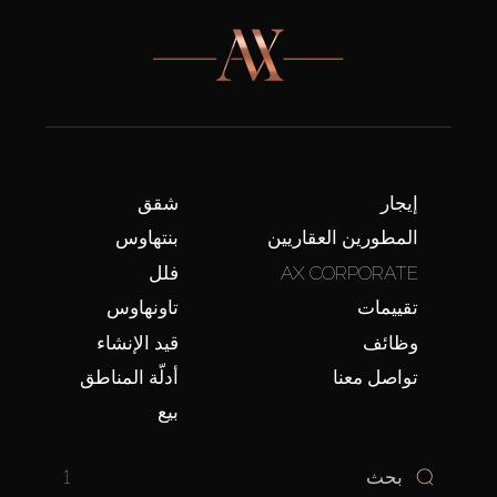
إيجار
شقق
المطورين العقاريين
بنتهاوس
AX CORPORATE
فلل
تقييمات
تاونهاوس
وظائف
قيد الإنشاء
تواصل معنا
أدلّة المناطق
بيع
1