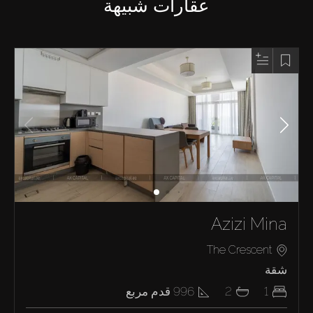
عقارات شبيهة
Azizi Mina
The Crescent
شقة
1
2
996
قدم مربع