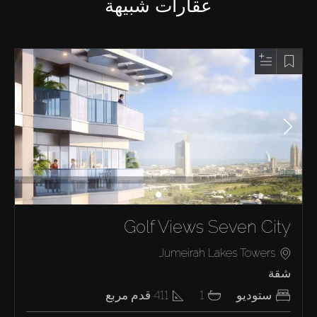
عقارات شبيهة
Golf Views Seven City
Jumeirah Lakes Towers
شقة
ستوديو
1
411
قدم مربع