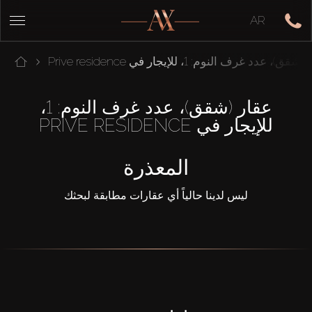
AR
قق)، عدد غرف النوم: 1، للإيجار في Prive residence
عقار (شقق)، عدد غرف النوم: 1،
للإيجار في PRIVE RESIDENCE
المعذرة
ليس لدينا حالياً أي عقارات مطابقة لبحثك