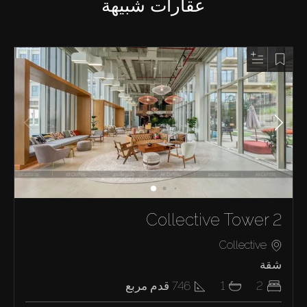
عقارات شبيهة
Collective Tower 2
Collective
شقة
2
1
746
قدم مربع