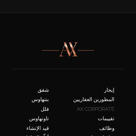
إيجار
شقق
المطورين العقاريين
بنتهاوس
AX CORPORATE
فلل
تقييمات
تاونهاوس
وظائف
قيد الإنشاء