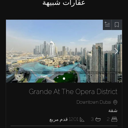
عقارات شبيهة
Grande At The Opera District
Downtown Dubai
شقة
2
3
1201
قدم مربع