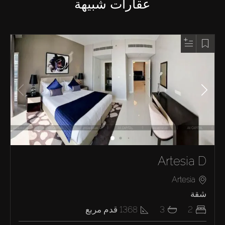
عقارات شبيهة
Artesia D
Artesia
شقة
2
3
1368
قدم مربع