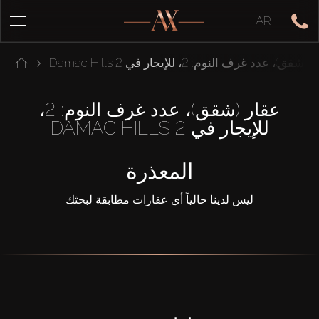
AR
شقق)، عدد غرف النوم: 2، للإيجار في Damac Hills 2
عقار (شقق)، عدد غرف النوم: 2،
للإيجار في DAMAC HILLS 2
المعذرة
ليس لدينا حالياً أي عقارات مطابقة لبحثك