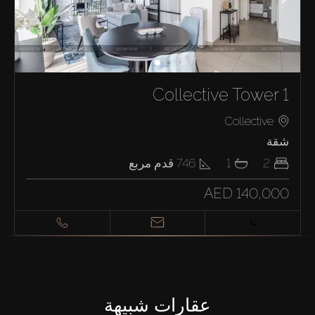
Collective Tower 1
Collective
شقة
2
1
746
قدم مربع
AED 140,000
عقارات شبيهة