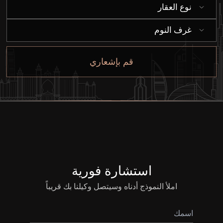
إيجار
نوع العقار
بيع
غرف النوم
قيد الإنشاء
قم بإشعاري
الوكلاء
من نحن
استشارة فورية
املأ النموذج أدناه وسيتصل وكيلنا بك قريباً