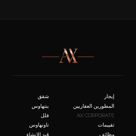
إيجار
شقق
المطورين العقاريين
بنتهاوس
AX CORPORATE
فلل
تقييمات
تاونهاوس
وظائف
قيد الإنشاء