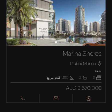
Marina Shores
Dubai Marina
شقة
2
2
1190
قدم مربع
AED 3,670,000