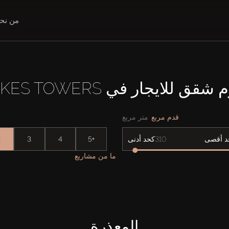
من نح
قدم مربع
متر مربع
2
3
4
5+
د أقصى
كحد أدنى
ما من مشاريع
المعذرة