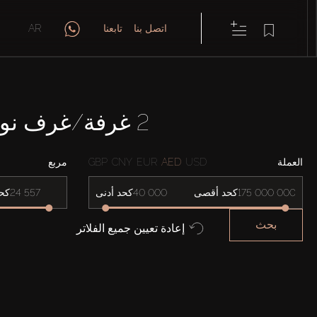
اتصل بنا
تابعنا
AR
2 غرفة/غرف نوم شقق للايجار في JUMEIRAH LAKES TOWERS
العملة
USD
AED
EUR
CNY
GBP
مربع
كحد أقصى
كحد أدنى
كح
بحث
إعادة تعيين جميع الفلاتر