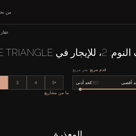
من نح
عقار (شقق)، 
JUMEIRAH VILLAGE
قدم مربع
متر مربع
2
3
4
5+
د أقصى
كحد أدنى
ما من مشاريع
المعذرة