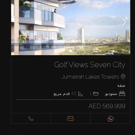
Golf Views Seven City
Jumeirah Lakes Towers
شقة
ستوديو
1
411
قدم مربع
AED 569,999