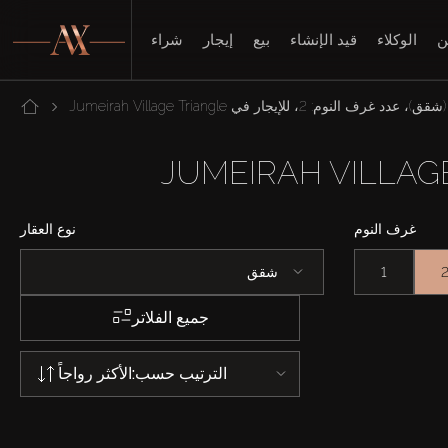
ن
الوكلاء
قيد الإنشاء
بيع
إيجار
شراء
عدد غرف النوم: 2، للإيجار في Jumeirah Village Triangle
غرف النوم
نوع العقار
1
شقق
جميع الفلاتر
الترتيب حسب:
الأكثر رواجاً