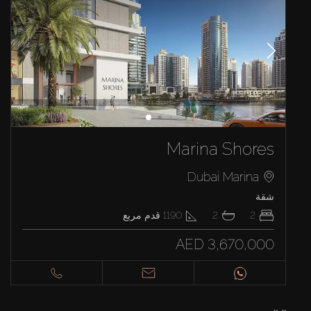
Marina Shores
Dubai Marina
شقة
2
2
1190
قدم مربع
AED 3,670,000