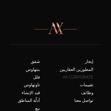
إيجار
شقق
المطورين العقاريين
بنتهاوس
AX CORPORATE
فلل
تقييمات
تاونهاوس
وظائف
قيد الإنشاء
تواصل معنا
أدلّة المناطق
بيع