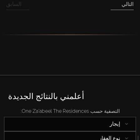
التالي
السابق
أعلمني بالنتائج الجديدة
التصفية حسب One Za'abeel The Residences:
إيجار
نوع العقار