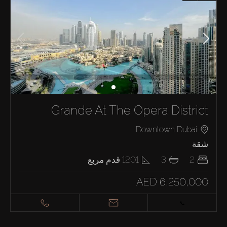
Grande At The Opera District
Downtown Dubai
شقة
2
3
1201
قدم مربع
AED 6,250,000