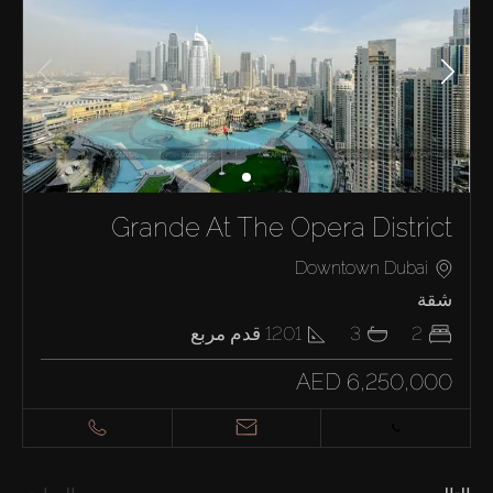
شراء
إيجار
Grande At The Opera District
بيع
Downtown Dubai
شقة
قيد الإنشاء
2
3
1201
قدم مربع
AED 6,250,000
الوكلاء
من نحن