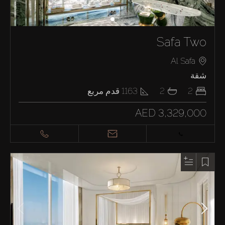
Safa Two
Al Safa
شقة
2
2
1163
قدم مربع
AED 3,329,000