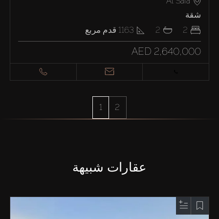
Al Safa
شقة
2
2
1163
قدم مربع
AED 2,640,000
1
2
عقارات شبيهة