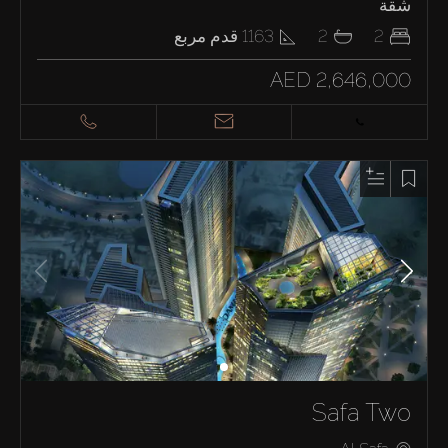
شقة
2
2
1163
قدم مربع
AED 2,646,000
Safa Two