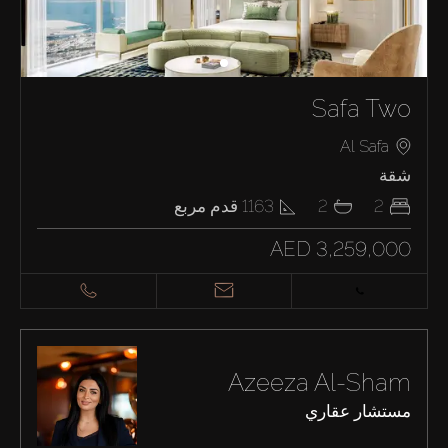
Safa Two
Al Safa
شقة
2
2
1163
قدم مربع
AED 3,259,000
Azeeza Al-Sham
مستشار عقاري