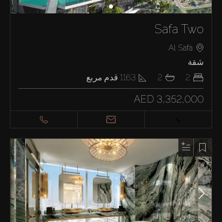
Safa Two
Al Safa
شقة
2
2
1163
قدم مربع
AED 3,352,000