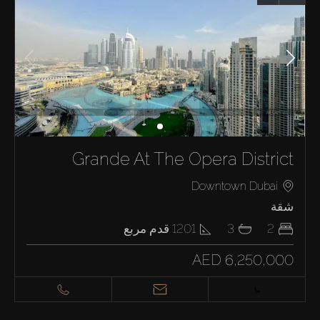
Grande At The Opera District
Downtown Dubai
شقة
2
3
1201
قدم مربع
AED 6,250,000