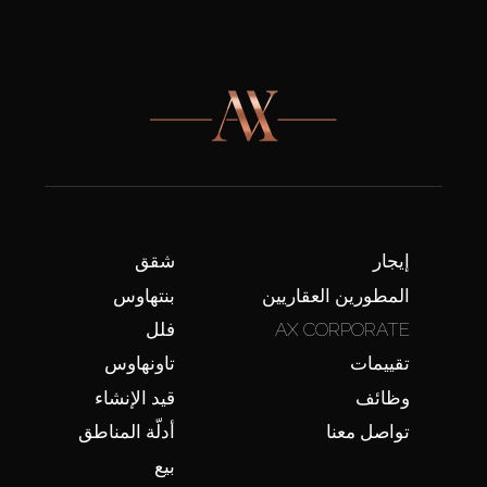
إيجار
شقق
المطورين العقاريين
بنتهاوس
AX CORPORATE
فلل
تقييمات
تاونهاوس
وظائف
قيد الإنشاء
تواصل معنا
أدلّة المناطق
بيع