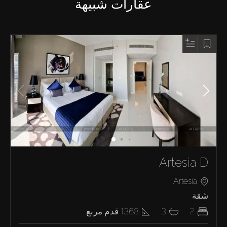
عقارات شبيهة
Artesia D
Artesia
شقة
2
3
1368
قدم مربع