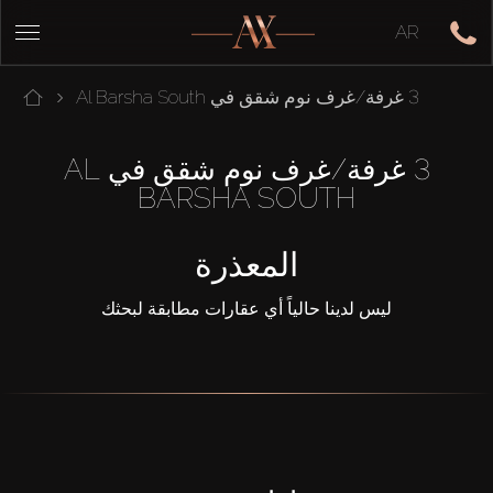
AR
3 غرفة/غرف نوم شقق في Al Barsha South
3 غرفة/غرف نوم شقق في AL
BARSHA SOUTH
المعذرة
ليس لدينا حالياً أي عقارات مطابقة لبحثك