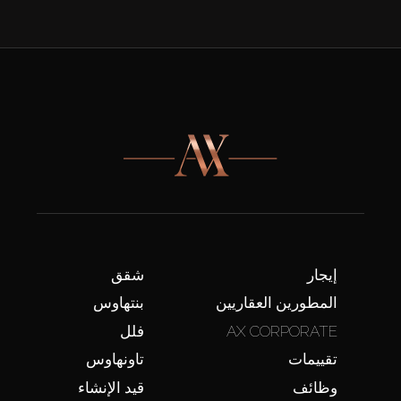
إيجار
شقق
المطورين العقاريين
بنتهاوس
AX CORPORATE
فلل
تقييمات
تاونهاوس
وظائف
قيد الإنشاء