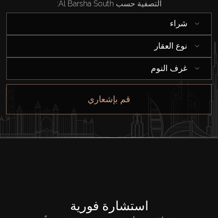
التصفية حسب Al Barsha South:
شراء
شراء
نوع العقار
إيجار
غرف النوم
بيع
قم بإشعاري
قيد الإنشاء
الوكلاء
من نحن
استشارة فورية