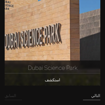
Dubai Science Park
استكشف
التالي
السابق