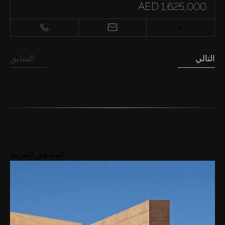
AED 1,625,000
التالي
السابق
المناطق القريبة