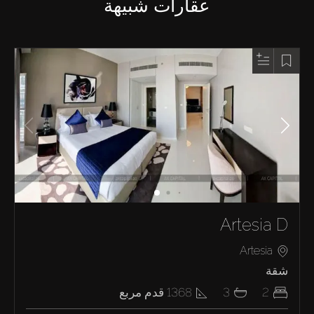
عقارات شبيهة
Artesia D
Artesia
شقة
2
3
1368
قدم مربع