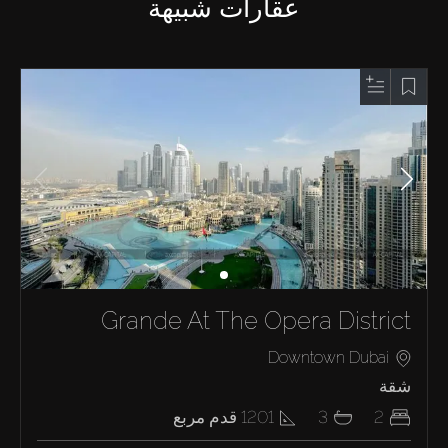
عقارات شبيهة
Grande At The Opera District
Downtown Dubai
شقة
2
3
1201
قدم مربع