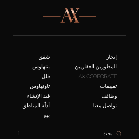
إيجار
شقق
المطورين العقاريين
بنتهاوس
AX CORPORATE
فلل
تقييمات
تاونهاوس
وظائف
قيد الإنشاء
تواصل معنا
أدلّة المناطق
بيع
1