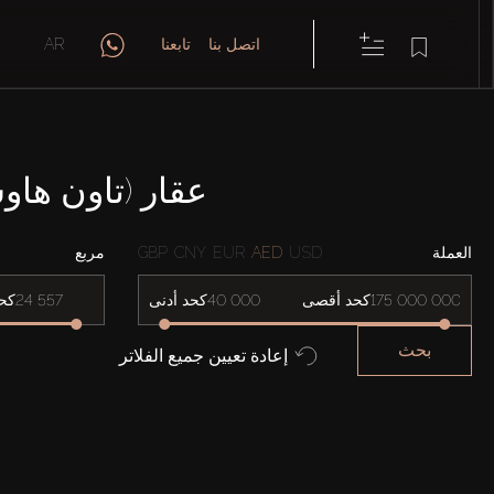
اتصل بنا
تابعنا
AR
عقار (تاون هاوس)، عدد غ
العملة
USD
AED
EUR
CNY
GBP
مربع
كحد أقصى
كحد أدنى
كح
بحث
إعادة تعيين جميع الفلاتر