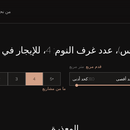
من نح
رف النوم: 4، للإيجار في DUBAILAND
قدم مربع
متر مربع
2
3
4
5+
د أقصى
كحد أدنى
ما من مشاريع
المعذرة