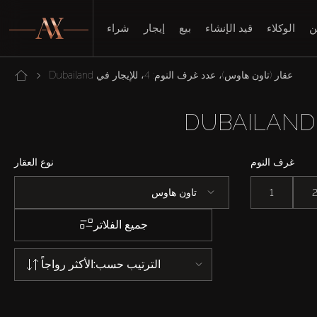
ن
الوكلاء
قيد الإنشاء
بيع
إيجار
شراء
عقار (تاون هاوس)، عدد غرف النوم: 4، للإيجار في Dubailand
غرف النوم
نوع العقار
1
تاون هاوس
جميع الفلاتر
الترتيب حسب:
الأكثر رواجاً