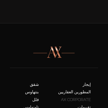
إيجار
شقق
المطورين العقاريين
بنتهاوس
AX CORPORATE
فلل
تقييمات
تاونهاوس