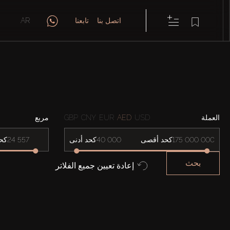
اتصل بنا
تابعنا
AR
العملة
USD
AED
EUR
CNY
GBP
مربع
كحد أقصى
كحد أدنى
كح
بحث
إعادة تعيين جميع الفلاتر