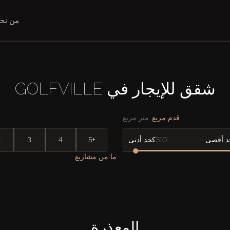
من نح
شقق للإيجار في GOLFVILLE
قدم مربع
متر مربع
2
3
4
5+
د أقصى
كحد أدنى
ما من مشاريع
المعذرة