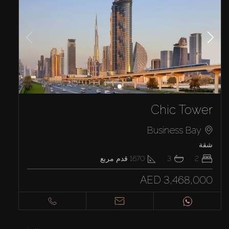
Chic Tower
Business Bay
شقة
2
3
1670
قدم مربع
AED 3,468,000