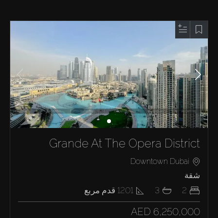
Grande At The Opera District
Downtown Dubai
شقة
2
3
1201
قدم مربع
AED 6,250,000