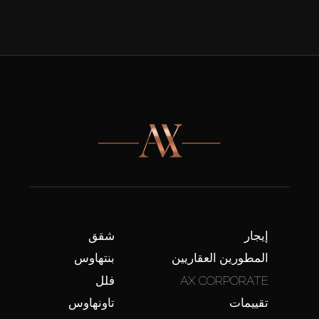
إيجار
شقق
المطورين العقاريين
بنتهاوس
AX CORPORATE
فلل
تقييمات
تاونهاوس