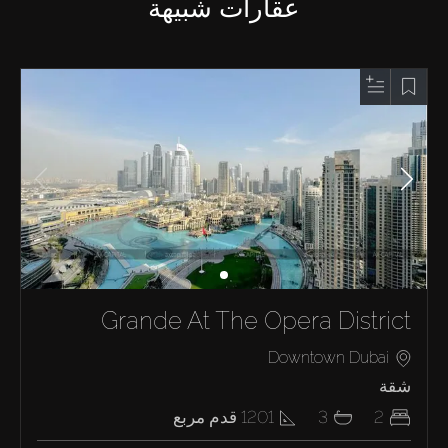
عقارات شبيهة
Grande At The Opera District
Downtown Dubai
شقة
2
3
1201
قدم مربع