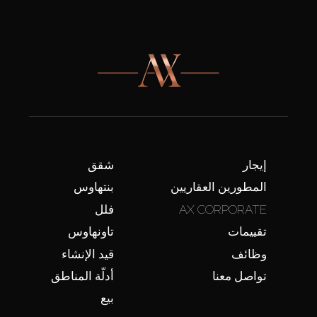
إيجار
شقق
المطورين العقاريين
بنتهاوس
AX CORPORATE
فلل
تقييمات
تاونهاوس
وظائف
قيد الإنشاء
تواصل معنا
أدلّة المناطق
بيع