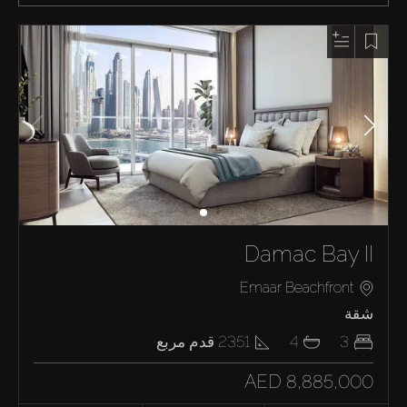
Damac Bay II
Emaar Beachfront
شقة
3
4
2351
قدم مربع
AED 8,885,000