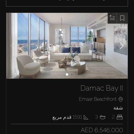
Damac Bay II
Emaar Beachfront
شقة
2
3
1591
قدم مربع
AED 6,546,000