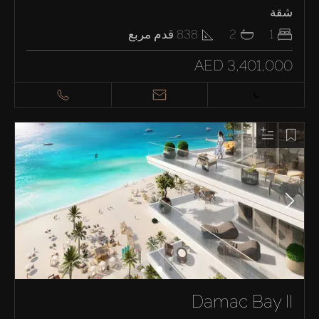
شقة
1
2
838
قدم مربع
AED 3,401,000
Damac Bay II