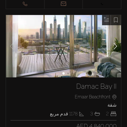
Damac Bay II
Emaar Beachfront
شقة
2
3
1178
قدم مربع
AED 4,840,000