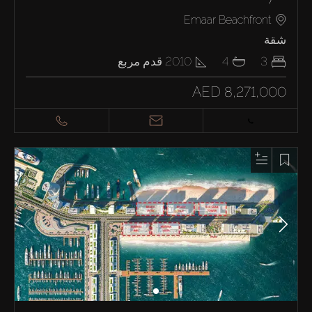
Emaar Beachfront
شقة
3
4
2010
قدم مربع
AED 8,271,000