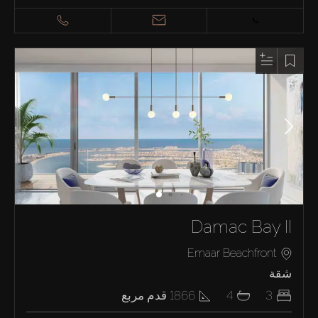
Damac Bay II
Emaar Beachfront
شقة
3
4
1866
قدم مربع