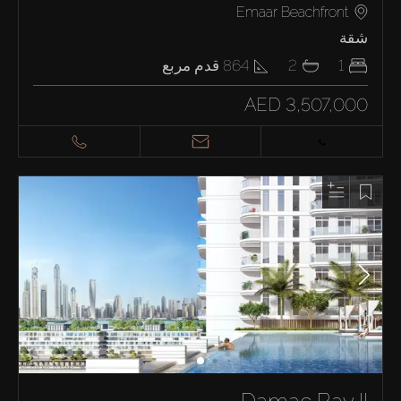
Emaar Beachfront
شقة
1
2
864
قدم مربع
AED 3,507,000