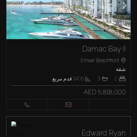
شراء
Damac Bay II
إيجار
Emaar Beachfront
شقة
بيع
2
3
1405
قدم مربع
AED 5,818,000
قيد الإنشاء
الوكلاء
من نحن
Edward Ryan