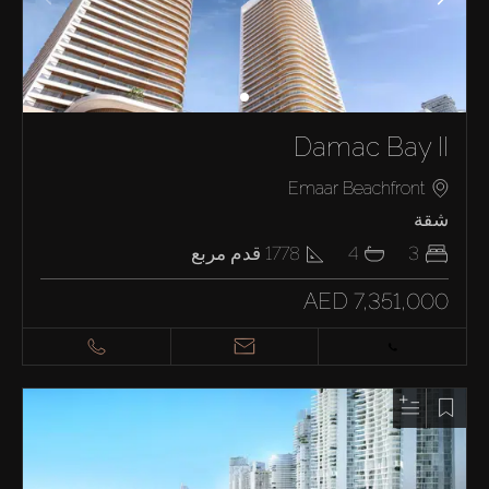
Damac Bay II
Emaar Beachfront
شقة
3
4
1778
قدم مربع
AED 7,351,000